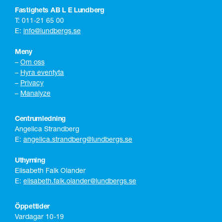
Fastighets AB L E Lundberg
T: 011-21 65 00
E:
info@lundbergs.se
Meny
–
Om oss
–
Hyra eventyta
–
Privacy
–
Manalyze
Centrumledning
Angelica Strandberg
E:
angelica.strandberg@lundbergs.se
Uthyrning
Elisabeth Falk Olander
E:
elisabeth.falk.olander@lundbergs.se
Öppettider
Vardagar 10-19