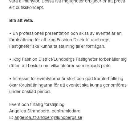
våra allmänytor. Dessa två möjligheter erbjuder er att prova
ert butikskoncept.
Bra att veta:
• En professionell presentation och skiss av eventet är en
förutsättning för att lkpg Fashion District/Lundbergs
Fastigheter ska kunna ta ställning till er förfrågan.
• lkpg Fashion District/Lundbergs Fastigheter förbehåller sig
rätten att besluta om vilka aktörer som erbjuds plats.
• Intresset för eventytorna är stort och god framförhållning
ökar förutsättningarna för att eventet ska kunna genomföras
under önskad period.
Event och tillfällig försäljning:
Angelica Strandberg, centrumledare
E:
angelica.strandberg@lundbergs.se